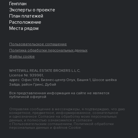
Генплан
Эксперты о проекте
План платежей
Расположение
Места рядом
Пользовательское соглашение
Политика обработки персональных данных
Файлы cookie
WHITEWILL REAL ESTATE BROKERS L.L.C,
License Nr. 939961,
адрес: Офис 1314, Бизнес-центр Onyx, Башня 1, Шоссе шейха
Зайда, район Гринс, Дубай
Вся представленная информация на сайте не является
публичной офертой
Отправляя сообщение в мессенджеры, я подтверждаю, что даю
конкретное, предметное, информированное, сознательное
и однозначное Согласие на обработку моих персональных
данных, и полностью ознакомился и согласен
с Пользовательским соглашением, Политикой обработки
персональных данных и файлов Cookie.