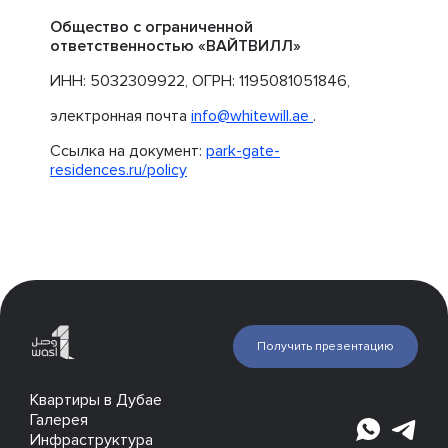
Общество с ограниченной
ответственностью «ВАЙТВИЛЛ»
ИНН: 5032309922, ОГРН: 1195081051846,
электронная почта
info@whitewill.ae
.
Ссылка на документ:
park-gate-
residences.ru/policy
Получить презентацию
Квартиры в Дубае
Галерея
Инфраструктура